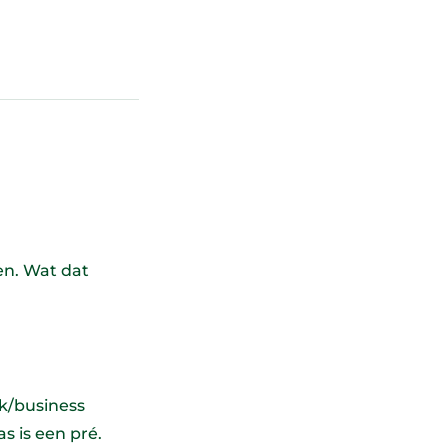
en. Wat dat
k/business
s is een pré.