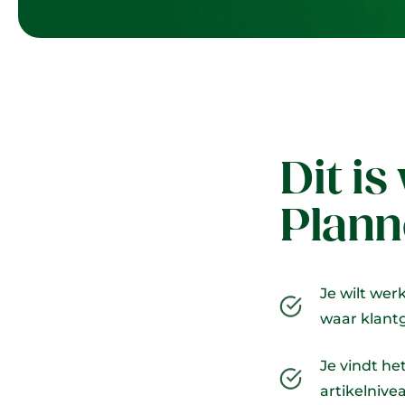
Dit is
Plann
Je wilt wer
waar klant
Je vindt he
artikelnive