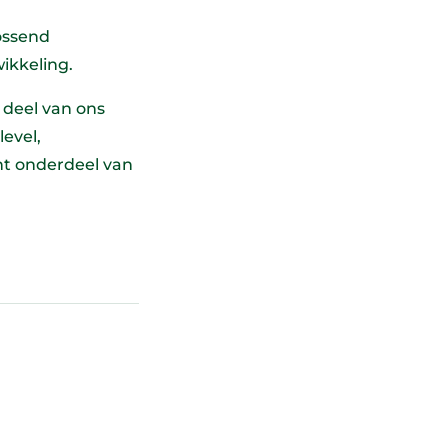
ossend
wikkeling.
 deel van ons
evel,
nt onderdeel van