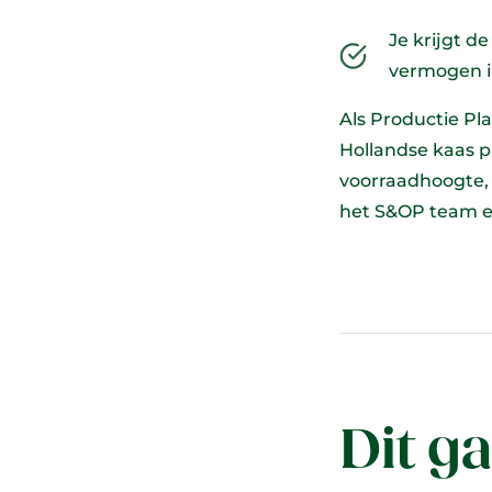
Je krijgt 
vermogen in
Als Productie Pl
Hollandse kaas p
voorraadhoogte, 
het S&OP team en
Dit ga