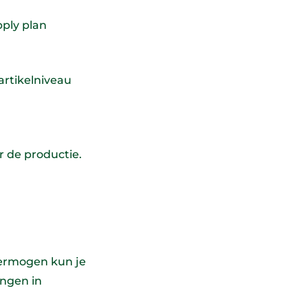
pply plan
artikelniveau
r de productie.
vermogen kun je
ingen in