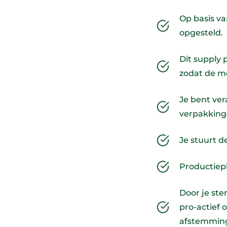
Op basis va
opgesteld.
Dit supply 
zodat de me
Je bent ver
verpakkings
Je stuurt d
Productiepl
Door je st
pro-actief 
afstemming 