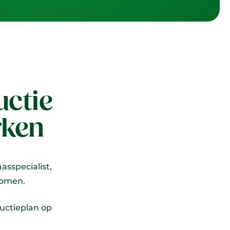
uctie
rken
asspecialist,
komen.
ductieplan op