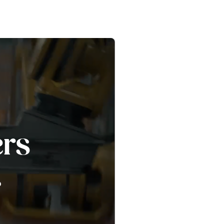
ers
.