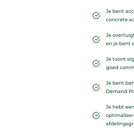
Je bent acc
concrete act
Je overtui
en je bent 
Je toont e
goed commu
Je bent be
Demand Plan
Je hebt ee
optimalise
afdelingsg