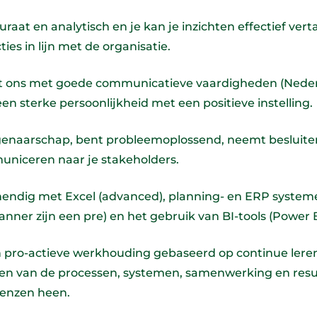
uraat en analytisch en je kan je inzichten effectief vert
ies in lijn met de organisatie.
gt ons met goede communicatieve vaardigheden (Neder
een sterke persoonlijkheid met een positieve instelling.
igenaarschap, bent probleemoplossend, neemt besluite
niceren naar je stakeholders.
hendig met Excel (advanced), planning- en ERP systeme
ner zijn een pre) en het gebruik van BI-tools (Power BI
n pro-actieve werkhouding gebaseerd op continue lere
ren van de processen, systemen, samenwerking en resu
renzen heen.