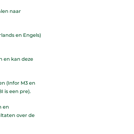
alen naar
lands en Engels)
n en kan deze
n (Infor M3 en
 is een pre).
n en
ltaten over de